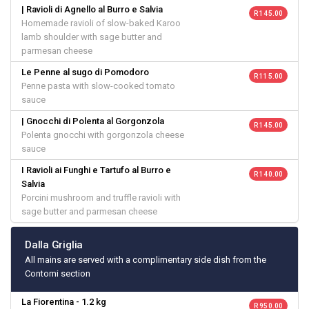
| Ravioli di Agnello al Burro e Salvia
R 145.00
Homemade ravioli of slow-baked Karoo
lamb shoulder with sage butter and
parmesan cheese
Le Penne al sugo di Pomodoro
R 115.00
Penne pasta with slow-cooked tomato
sauce
| Gnocchi di Polenta al Gorgonzola
R 145.00
Polenta gnocchi with gorgonzola cheese
sauce
I Ravioli ai Funghi e Tartufo al Burro e
R 140.00
Salvia
Porcini mushroom and truffle ravioli with
sage butter and parmesan cheese
Dalla Griglia
All mains are served with a complimentary side dish from the
Contorni section
La Fiorentina - 1.2 kg
R 950.00