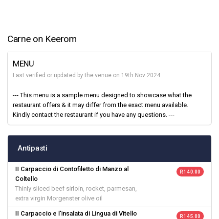
Carne on Keerom
MENU
Last verified or updated by the venue on 19th Nov 2024.
--- This menu is a sample menu designed to showcase what the
restaurant offers & it may differ from the exact menu available.
Kindly contact the restaurant if you have any questions. ---
Antipasti
II Carpaccio di Contofiletto di Manzo al
R 140.00
Coltello
Thinly sliced beef sirloin, rocket, parmesan,
extra virgin Morgenster olive oil
II Carpaccio e l'insalata di Lingua di Vitello
R 145.00