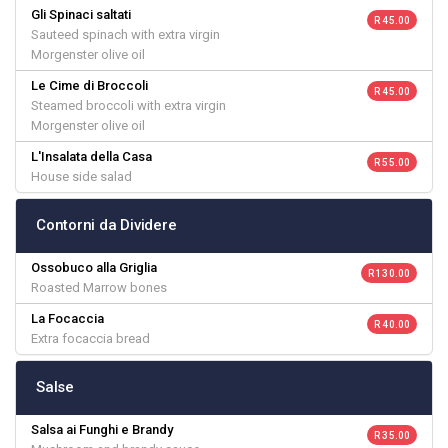
Gli Spinaci saltati
R 45.00
Sauteed spinach with extra virgin
Morgenster olive oil
Le Cime di Broccoli
R 45.00
Steamed broccoli with extra virgin
Morgenster olive oil
L'Insalata della Casa
R 55.00
House side salad
Contorni da Dividere
Ossobuco alla Griglia
R 130.00
Roasted Marrow bones
La Focaccia
R 40.00
Extra focaccia bread
Salse
Salsa ai Funghi e Brandy
R 35.00