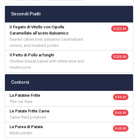
Secondi Piatti
II Fegato di Vitello con Cipolle
R 220.00
Caramellate all’aceto Balsamico
Seared calves liver, balsamic caramelized
onions, and mashed potato
Il Petto di Pollo ai funghi
R 220.00
Chicken breast baked with white wine and
mushrooms
Contorni
La Patatine Fritte
R 40.00
Thin cut fries
Le Patate Fritte Carne
R 40.00
Carne fried potatoes
La Purea di Patate
R 40.00
Mash potato