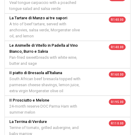
Veal tongue carpaccio with a poached
tongue salad and salsa verde
La Tartare di Manzo ai tre sapori
R 140.00
A trio of beef tartare, served with
anchovies, salsa verde, Morgenster olive
oil, and lemon
Le Animelle di Vitello in Padella al Vino
R 140.00
Bianco, Burro e Salvia
Pan-fried sweetbreads with white wine,
butter and sage
II piatto di Bresaola all’ltaliana
R 160.00
South African beef bresaola topped with
parmesan cheese shavings, lemon juice,
extra virgin Morgenster olive oil
II Prosciutto e Melone
R 195.00
24-month reserve DOC Parma Ham with
summer melon
La Terrina di Verdure
R 110.00
Terrine of tomato, grilled aubergine, and
baby marrow