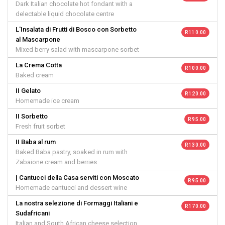
Dark Italian chocolate hot fondant with a
delectable liquid chocolate centre
L'Insalata di Frutti di Bosco con Sorbetto
R 110.00
al Mascarpone
Mixed berry salad with mascarpone sorbet
La Crema Cotta
R 100.00
Baked cream
II Gelato
R 120.00
Homemade ice cream
II Sorbetto
R 95.00
Fresh fruit sorbet
II Baba al rum
R 130.00
Baked Baba pastry, soaked in rum with
Zabaione cream and berries
| Cantucci della Casa serviti con Moscato
R 95.00
Homemade cantucci and dessert wine
La nostra selezione di Formaggi Italiani e
R 170.00
Sudafricani
Italian and South African cheese selection