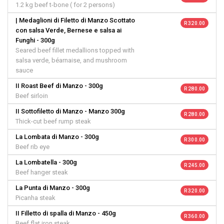
1.2 kg beef t-bone ( for 2 persons)
| Medaglioni di Filetto di Manzo Scottato
R 320.00
con salsa Verde, Bernese e salsa ai
Funghi - 300g
Seared beef fillet medallions topped with
salsa verde, béarnaise, and mushroom
sauce
II Roast Beef di Manzo - 300g
R 280.00
Beef sirloin
II Sottofiletto di Manzo - Manzo 300g
R 280.00
Thick-cut beef rump steak
La Lombata di Manzo - 300g
R 300.00
Beef rib eye
La Lombatella - 300g
R 245.00
Beef hanger steak
La Punta di Manzo - 300g
R 320.00
Picanha steak
II Filletto di spalla di Manzo - 450g
R 360.00
Beef flat iron steak