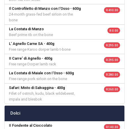
Il Controfiletto di Manzo con I'Osso - 600g
R 490.00
24-month grass-fed beef sirloin on the
bone
La Costata di Manzo
R 0.00
Beef prime rib on the bone
L’ Agnello Carne SA - 400g
R 295.00
Free range Karoo dorper lamb t-bone
II Carre’ di Agnello - 400g
R 295.00
Free range Dorper lamb rack
La Costata di Maiale con I'Osso - 600g
R 280.00
Free-range pork sirloin on the bone
Safari: Misto di Salvaggina - 400g
R 360.00
Fillet of ostrich, kudu, black wildebeest,
impala and blesbok
Dolci
II Fondente al Cioccolato
R 140.00