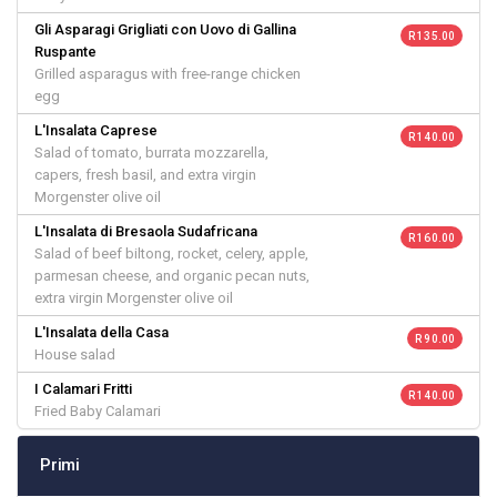
Gli Asparagi Grigliati con Uovo di Gallina
R 135.00
Ruspante
Grilled asparagus with free-range chicken
egg
L'Insalata Caprese
R 140.00
Salad of tomato, burrata mozzarella,
capers, fresh basil, and extra virgin
Morgenster olive oil
L'Insalata di Bresaola Sudafricana
R 160.00
Salad of beef biltong, rocket, celery, apple,
parmesan cheese, and organic pecan nuts,
extra virgin Morgenster olive oil
L'Insalata della Casa
R 90.00
House salad
I Calamari Fritti
R 140.00
Fried Baby Calamari
Primi