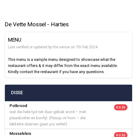
De Vette Mossel - Harties
MENU
Last verified or updated by the venue on 7th Feb 2024.
This menu is a sample menu designed to showcase what the
restaurant offers & it may differ from the exact menu available.
Kindly contact the restaurant if you have any questions.
DISSE
Potbrood
R 0.00
wat die hele tyd net daar gebak word – met
plaasbotter en konfyt. (Pasop vir hom – die
lekkerte daarvan gaan jou verlei!)
Mosselvleis
R 0.00