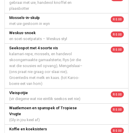
gebraai met uie, handevol knoffel en
plaasbotter
Mossels-in-skulp
R 0.00
met uie gestoom in wyn
Weskus-snoek
R 0.00
en soet-soetpatats – Weskus styl
Seekospot met 4 soorte vis
R 0.00
kalamari-repe, mossels, en handevol
skoongemaakte garnaalsterte; Rys (vir die
wat die sousies wil opvang); Mengelslaai–
(ons praat nie graag oor slaai nie);
Groentedis met melk en kaas. (tot Karoo-
boere eet van hom)
Vleispotjie
R 0.00
(vir diegene wat nie eintlik seekos eet nie)
Waatlemoen en spanspek of Tropiese
R 0.00
Vrugte
(Gly in jou keel af)
Koffie en koeksisters
R 0.00